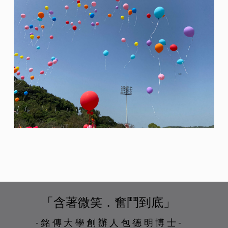
「含著微笑．奮鬥到底」
-銘傳大學創辦人包德明博士-