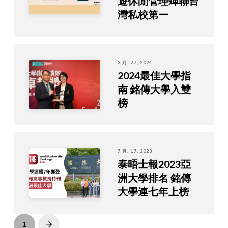
遊休閒管理蟬聯台
灣私校第一
3 月. 27, 2024
2024最佳大學指
南 銘傳大學入雙
榜
7 月. 17, 2023
泰晤士報2023亞
洲大學排名 銘傳
大學連七年上榜
1
Next