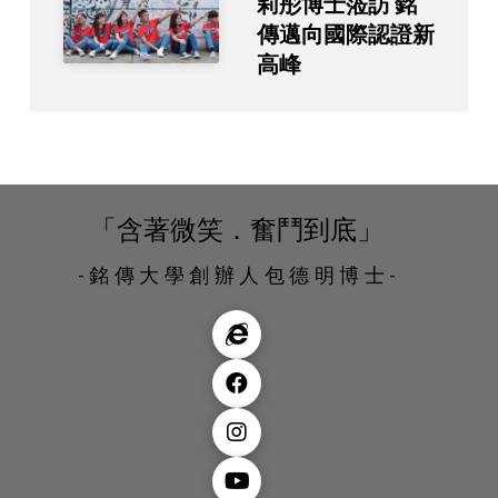
莉彤博士蒞訪 銘
傳邁向國際認證新
高峰
「含著微笑．奮鬥到底」
-銘傳大學創辦人包德明博士-