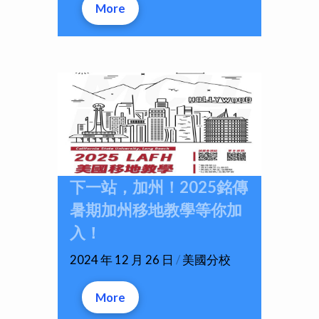
More
下一站，加州！2025銘傳
暑期加州移地教學等你加
入！
2024 年 12 月 26 日
/
美國分校
More