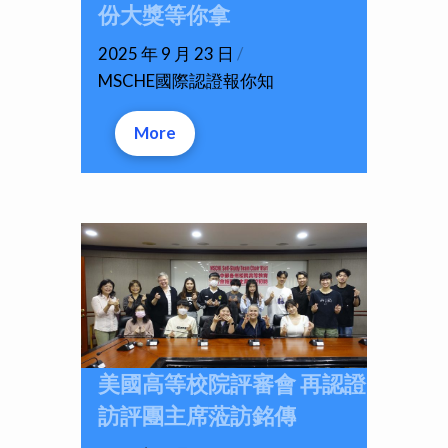
份大獎等你拿
2025 年 9 月 23 日
/
MSCHE國際認證報你知
More
美國高等校院評審會 再認證
訪評團主席蒞訪銘傳