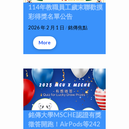
114年教職員工歲末聯歡摸
彩得獎名單公告
2026 年 2 月 1 日
/
銘傳焦點
More
銘傳大學MSCHE認證有獎
徵答開跑！AirPods等242