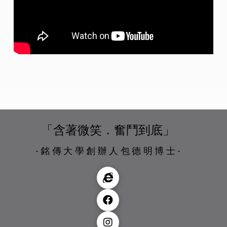
「含著微笑．奮鬥到底」
-銘傳大學創辦人包德明博士-