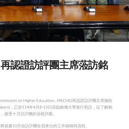
 再認證訪評團主席蒞訪銘
ssion on Higher Education , MSCHE)再認證訪評團主席施歌
 Schrynemakers)，訂於114年4月8-13日蒞臨銘傳大學進行初訪，以了解銘
好，接受十月訪評團的蒞校評鑑。
將規畫10月份訪評團全員來台的工作範疇與流程。