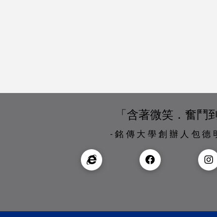
「含著微笑．奮鬥
-銘傳大學創辦人包德