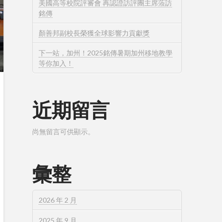
美國高等校院評審會 再認證訪評團主席蒞訪
銘傳
顏善邦副校長榮獲全球影響力貢獻獎
下一站，加州！2025銘傳暑期加州移地教學
等你加入！
近期留言
尚無留言可供顯示。
彙整
2026 年 2 月
2025 年 9 月