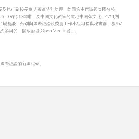
校長及執行副校長室艾麗蓮特別助理，陪同施主席訪視泰國分校。
fe409的3D咖啡，及中國文化教室的道地中國茶文化。4/11則
4場會談，分別與國際認證執委會工作小組組長與秘書群、教師/
的「開放論壇(Open Meeting)」。
校國際認證的新里程碑。